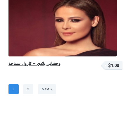
وحشاني بلادي – كارول سماحة
$1.00
$1.00 – أضف إلى السلة
1
2
Next »