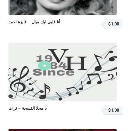
أنا قلبي ليك ميال – فايزة احمد
$1.00
$1.00 – أضف إلى السلة
يا محلا الفسحة – تراث
$1.00
$1.00 – أضف إلى السلة